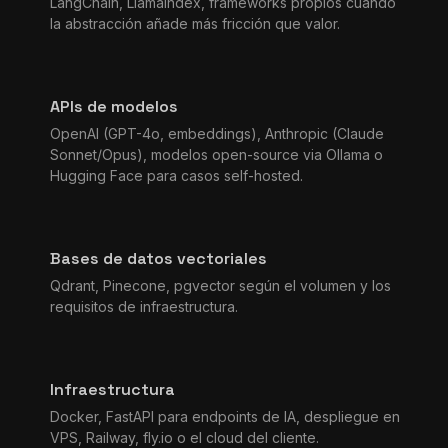
LangChain, LlamaIndex, frameworks propios cuando
la abstracción añade más fricción que valor.
APIs de modelos
OpenAI (GPT-4o, embeddings), Anthropic (Claude
Sonnet/Opus), modelos open-source via Ollama o
Hugging Face para casos self-hosted.
Bases de datos vectoriales
Qdrant, Pinecone, pgvector según el volumen y los
requisitos de infraestructura.
Infraestructura
Docker, FastAPI para endpoints de IA, despliegue en
VPS, Railway, fly.io o el cloud del cliente.