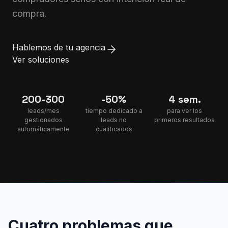
compra.
Hablemos de tu agencia
Ver soluciones
200-300
-50%
4 sem.
leads/mes
tiempo dedicado a
para ver los
gestionados
leads no
primeros resultados
automáticamente
cualificados
Cuatro problemas que